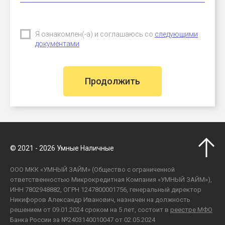
Я ознакомлен(-а) и соглашаюсь со
следующими
документами
Продолжить
© 2021 - 2026 Умные Наличные
ООО МКК «УМНЫЙ ЗАЙМ» (Общество с ограниченной
ответственностью Микрокредитная Компания «УМНЫЙ ЗАЙМ»),
ИНН 7802948882, ОГРН 1247800001756, генеральный директор
Никифоров Александр Иванович, назначен на должность
решением от 09.01.2024 сроком на 5 лет, состоит в
реестре МФО
Банка России за №2403140010047 от 02.05.2024