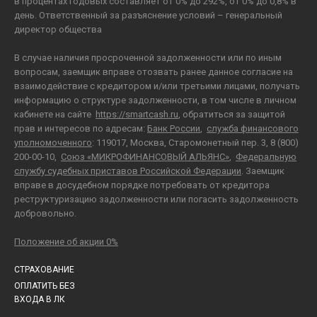
в процентах годовых составляет от 0% до 292%, от 0% до 0,8% в
день. Ответственный за разъяснение условий – генеральный
директор общества
В случае наличия просроченной задолженности или по иным
вопросам, заемщик вправе отозвать ранее данное согласие на
взаимодействие с кредитором и/или третьими лицами, получать
информацию о структуре задолженности, в том числе в личном
кабинете на сайте
https://smartcash.ru
, обратиться за защитой
прав и интересов по адресам:
Банк России
,
служба финансового
уполномоченного
: 119017, Москва, Старомонетный пер. 3, 8 (800)
200-00-10,
Союз «МИКРОФИНАНСОВЫЙ АЛЬЯНС»
,
Федеральную
службу судебных приставов Российской Федерации
. Заемщик
вправе в досудебном порядке потребовать от кредитора
реструктуризацию задолженности или погасить задолженность
добровольно.
Положение об акции 0%
СТРАХОВАНИЕ
ОПЛАТИТЬ БЕЗ
ВХОДА В ЛК