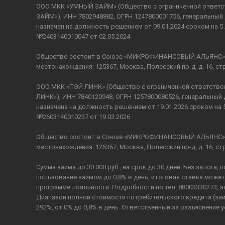
ООО МКК «УМНЫЙ ЗАЙМ» (Общество с ограниченной ответ
ЗАЙМ»), ИНН 7802948882, ОГРН 1247800001756, генеральны
назначен на должность решением от 09.01.2024 сроком на 5 
№2403140010047 от 02.05.2024
Общество состоит в Союзе «МИКРОФИНАНСОВЫЙ АЛЬЯНС», да
местонахождения: 125367, Москва, Полесский пр-д, д. 16, стр.
ООО МКК «ПЭЙ ЛИНК» (Общество с ограниченной ответств
ЛИНК»), ИНН 7840120948, ОГРН 1257800080526, генеральны
назначена на должность решением от 19.01.2026 сроком на 
№2603140010237 от 19.03.2026
Общество состоит в Союзе «МИКРОФИНАНСОВЫЙ АЛЬЯНС», да
местонахождения: 125367, Москва, Полесский пр-д, д. 16, стр.
Сумма займа до 30 000 руб., на срок до 30 дней. Без залога, 
пользование займом до 0,8% в день, итоговая ставка може
программе лояльности. Подробности по тел. 88003330273, 
Диапазон полной стоимости потребительского кредита (зай
292%, от 0% до 0,8% в день. Ответственный за разъяснение