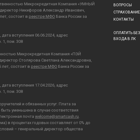
ственностью Микрокредитная Компания «УМНЫЙ
ВОПРОСЫ
й директор Никифоров Александр Иванович,
СТРАХОВАНИЕ
лет, состоит в
реестре МФО
Банка России за
КОНТАКТЫ
ОПЛАТИТЬ БЕ
та вступления 06.06.2024, адрес
ВХОДА В ЛК
 1, пом. 308
енностью Микрокредитная Компания «ПЭЙ
й директор Столярова Светлана Александровна,
5 лет, состоит в
реестре МФО
Банка России за
та вступления 17.04.2026, адрес
 1, пом. 308
поручителей и обязанных услуг. Плата за
т быть уменьшена в случае соответствия
электронная почта
welcome@smartcash.ru
.
ма) в процентах годовых составляет от 0% до
 условий – генеральный директор общества