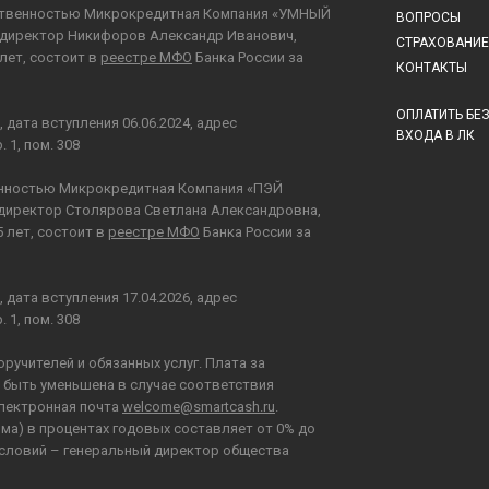
ственностью Микрокредитная Компания «УМНЫЙ
ВОПРОСЫ
й директор Никифоров Александр Иванович,
СТРАХОВАНИЕ
лет, состоит в
реестре МФО
Банка России за
КОНТАКТЫ
ОПЛАТИТЬ БЕ
та вступления 06.06.2024, адрес
ВХОДА В ЛК
 1, пом. 308
енностью Микрокредитная Компания «ПЭЙ
й директор Столярова Светлана Александровна,
5 лет, состоит в
реестре МФО
Банка России за
та вступления 17.04.2026, адрес
 1, пом. 308
поручителей и обязанных услуг. Плата за
т быть уменьшена в случае соответствия
электронная почта
welcome@smartcash.ru
.
ма) в процентах годовых составляет от 0% до
 условий – генеральный директор общества