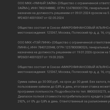
ООО МКК «УМНЫЙ ЗАЙМ» (Общество с ограниченной ответ
ЗАЙМ»), ИНН 7802948882, ОГРН 1247800001756, генеральны
назначен на должность решением от 09.01.2024 сроком на 5 
№2403140010047 от 02.05.2024
Общество состоит в Союзе «МИКРОФИНАНСОВЫЙ АЛЬЯНС», да
местонахождения: 125367, Москва, Полесский пр-д, д. 16, стр.
ООО МКК «ПЭЙ ЛИНК» (Общество с ограниченной ответств
ЛИНК»), ИНН 7840120948, ОГРН 1257800080526, генеральны
назначена на должность решением от 19.01.2026 сроком на 
№2603140010237 от 19.03.2026
Общество состоит в Союзе «МИКРОФИНАНСОВЫЙ АЛЬЯНС», да
местонахождения: 125367, Москва, Полесский пр-д, д. 16, стр.
Сумма займа до 30 000 руб., на срок до 30 дней. Без залога, 
пользование займом до 0,8% в день, итоговая ставка може
программе лояльности. Подробности по тел. 88003330273, 
Диапазон полной стоимости потребительского кредита (зай
292%, от 0% до 0,8% в день. Ответственный за разъяснение